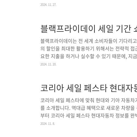
이번 글에서는 오스템 임플란트의 가격과 제품 종
2024. 11. 27.
습니다.오스템 임플란트 가격오스템 임플란트는 
있습니다. 일반적으로 국내 치과에서 사용하는 오
블랙프라이데이 세일 기간 
에서 150만 원 사이로 형성되어 있습니다. 이 
시술, 병원 위치와 같은 여러 요인에 따라 달라
블랙프라이데이는 전 세계 소비자들이 기다리고
👆 특히, ..
의 할인을 최대한 활용하기 위해서는 전략적 접
요한 지출을 하거나 실수할 수 있기 때문에, 
미리 체크해야 할 팁과 전략을 상세히 소개합
2024. 11. 20.
이는 소비자들이 1년 내내 기다려온 빅 세일 이벤
요일에 열리는 블랙프라이데이는 추수감사절 다음
코리아 세일 페스타 현대자
고 있습니다. 이 날은 수많은 브랜드와 리테일
게 엄청난 쇼핑 기회를 제공하는 기간으로, 각종
코리아 세일 페스타에 맞춰 현대와 기아 자동차
르기까지 다양한 품목이 할..
를 소개합니다. 역대급 혜택으로 새로운 차량을
부터 코리아 세일 페스타 현대자동차 정보를 
정보현대자동차는 올해 최대 할인 혜택을 제공하며
2024. 11. 8.
마련했습니다.팰리세이드: 최대 500만 원 할인