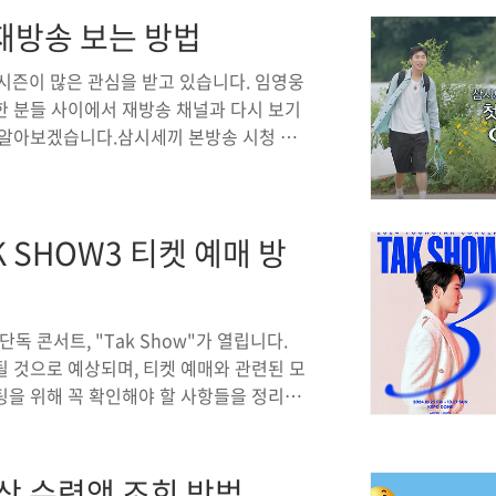
 최대 500만 원 할인코나 일렉트릭: 최대
재방송 보는 방법
I 일렉트릭: 최대 500만 원 할인파비스: 최대
👆 현대차는 특히 전기차와 상용..
새 시즌이 많은 관심을 받고 있습니다. 임영웅
한 분들 사이에서 재방송 채널과 다시 보기
 알아보겠습니다.삼시세끼 본방송 시청 방
일 저녁 8시 40분, tvN 채널에서 방영됩니
 본 방송 시간에 맞추어 tvN에서 시청하시
 없다면, 모바일이나 PC에서 쉽게 시청 가
K SHOW3 티켓 예매 방
길 수 있습니다. tvN의 온에어 사이트는
터넷만 있다면 간편하게 본방을 ..
독 콘서트, "Tak Show"가 열립니다.
 것으로 예상되며, 티켓 예매와 관련된 모
팅을 위해 꼭 확인해야 할 사항들을 정리했
정보 등 콘서트에 참여하는 데 필요한 실질적
른 티켓 예매 바로가기👆 2024 영탁 콘
서트 "Tak Show"공연 일정: 2024년 1
상 수령액 조회 방법