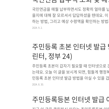
월 20일 (토) 오후 5시공연 장소: KSPO DOM
영탁의 새로운 무대를 기대하는 팬들에게 큰 감동
국민연금을 매월 납부하면서도 정확히 얼마를 납
을지에 대해 잘 모르셔서 답답하셨을 텐데요. 이
하는 방법, 그리고 예상 수령액을 확인하는 방법
부액 조회 방법 국민연금 납부액을 조회하는 방
2024. 9. 2.
해 쉽게 확인할 수 있으며, 이를 통해 자신이 
얼마나 더 납부해야 하는지 알 수 있습니다. 이
주민등록 초본 인터넷 발급 방
속해 개인 인증 절차를 거쳐야 합니다. 사이트에
사업자를 선택한 후 뜨는 창에서 본인에 맞는 인
린터, 정부 24)
그인 후 ..
주민등록 초본이 갑자기 필요할 때 인터넷으로 간
는데요. 오늘 이 글을 보시게 되면, 힘들게 행
민등록 초본 인터넷 발급 방법을 아실 수 있을 
등록 초본을 발급받기 위해선 먼저 정부 24 사
2024. 8. 30.
시면 정부 24 접속이 가능합니다. 오른쪽에 
릭하면 창이 뜨면서 “회원 신청하기”, “비회원
주민등록등본 인터넷 발급 아
입이 되어 있다면 “회원 신청하기”를 클릭하고 
합니다.회원 신청하기회원 신청하기를 클릭하면 