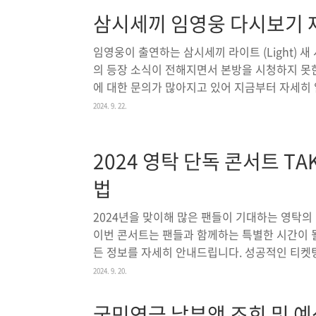
대 200만 원 할인아이오닉 5, 아이오닉 6: 각각
삼시세끼 임영웅 다시보기 
400만 원 할인넥쏘: 최대 300만 원 할인포터 I
1,000만 원 할인 현대자동차 할인받고 구매하기
임영웅이 출연하는 삼시세끼 라이트 (Light) 
의 등장 소식이 전해지면서 본방을 시청하지 못
에 대한 문의가 많아지고 있어 지금부터 자세히
법삼시세끼 라이트 (Light) 새 시즌은 매주 금요
2024. 9. 22.
다. 바쁜 일상 중에도 본방을 챙겨 보고 싶다면,
면 됩니다. 만약 외출 중이거나 TV 앞에 있을 수
2024 영탁 단독 콘서트 TA
능한 온에어 서비스를 통해 실시간으로 방송을 즐
안정적으로 방송을 제공하므로, 언제 어디서든 인
법
2024년을 맞이해 많은 팬들이 기대하는 영탁의 단
이번 콘서트는 팬들과 함께하는 특별한 시간이 될
든 정보를 자세히 안내드립니다. 성공적인 티켓
습니다. 특히, 예매 일정, 좌석 배치도, 교통 
2024. 9. 20.
인 정보를 포함하고 있으니 끝까지 읽어보세요. 빠
서트 Tak Show 기본 정보공연명: 2024 영탁 콘
국민연금 납부액 조회 및 예