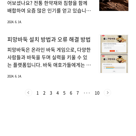
하는 데 중요한 역할을 하여, 체내 해독 과
둑'을 검색하여 홈페이지에 접속합니다.
어보셨나요? 전통 한약재와 침향을 함께
정을 촉진합니다. 특히, 면역 세포의 기능..
홈페이지 상단의 로그인 버튼을 클릭하
배합하여 요즘 많은 인기를 얻고 있습니
고, payco/네이버/구글/페이스북 계정 또
다. 침향과 인삼 등의 천연 재료를 사용하
2024. 6. 14.
는 기존 한게임 아이디로 로그인합니다.함
여 만들어진 광동 침향환은 오랜 역사와
게임바둑 바로가기 ❯❯ 대국실 입장 로그
함께 내려온 귀중한 처방입니다. 지금부터
피망바둑 설치 방법과 오류 해결 방법
인을 완료한 후 '대국실 입장하기' 버튼
광동 침향환 가격 및 비교 상품인 종근당
을 클릭합니다. 급수를 선택하고, 닉네임
침향환 가격도 함께 살펴보겠습니다.광
피망바둑은 온라인 바둑 게임으로, 다양한
을 지정합니다.‘대국실 입장하기’를 클릭
동 침향환 가격 광동 침향환 가격은 평균
사람들과 바둑을 두며 실력을 키울 수 있
하면 게임을 자동으로 설치를 합니..
적으로 30 환(한 달 복용) 가격이 38만
는 플랫폼입니다. 바둑 애호가들에게는 친
원 정도에 형성이 되고 있습니다. 그렇지
구와의 대국이나 실력 향상에 큰 도움이
2024. 6. 14.
만 출시 시점이 꽤 지나고 있어 가격이 점
되며, 설치도 간편합니다. 이 가이드를 통
점 내려가고 있지만 아직도 서민들이 복용
해 피망바둑을 쉽게 설치하고 시작하는 방
1
2
3
4
5
6
7
···
10
하기엔 조금 무리가 있는 가격이 아닐
법 및 오류 해결 방법을 알아보겠습니다.
까 싶습니다. 광동제약도 이것을 알다보
피망바둑 설치 전 준비사항 먼저, 시스
니 2+2 할인 행사를 진행하고 있지만 광
템 요구 사항을 확인하는 것이 중요합니
동 침향환 2박스는 아무리 할인을 받는다
다. 대부분의 최신 PC와 모바일 기기에
고 해도 70만 원 이상 예상이 되다 보니..
서 원활히 실행되지만, 정확한 요구 사항
은 다음과 같습니다. 시스템 요구 사항