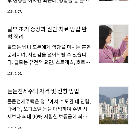
후 신청을 하시면 되는데, 방법을 잘 몰라
이 자격증을 통해 한국어 교육의 전문성을
서 고민하시는 분들에게 지금부터 상세하
2024. 6. 27.
인정받고, 전 세계적으로 한국어를 널리
게 알려드리겠습니다.근로장려금이란?근
보급하는 데 기여할 수 있습니다.일반 취
로장려금이란 늘 열심히 일을 하고 있지만
탈모 초기 증상과 원인 치료 방법 완
득은 신청자의 자격 요건에 따라 2급 또는
작은 소득으로 생활이 어려운 근로자, 사
벽 정리
3급을 취득하는 것을 말하고, 승급은 자격
업자, 종교인 가구에 대하여 가구원 구성
증 소지자가 일정한 교육이나 경력을 갖추
과 소득에 따라 장려금을 지급하면서 근로
탈모는 남녀 모두에게 영향을 미치는 흔한
게 되면 상위 등급으로 등급을 올리는 형..
를 장려하고 실질소득을 지원하여 도움을
문제이며, 자신감을 떨어뜨릴 수 있습니
주는 제도입니다.근로장려금 기한 후 신청
다. 탈모는 유전적 요인, 스트레스, 호르몬
방법 완벽 정리2023년에 귀속되는 근로장
변화 등 다양한 원인에 의해 발생할 수 있
2024. 6. 26.
려금 정기 신청 기간은 2024년 5월 31일
으며, 이를 해결하기 위해서는 원인에 따
까지였지만, 부득이하게 정기 신청 기간에
라 다양한 접근이 필요합니다. 오늘은 탈
든든전세주택 자격 및 신청 방법
신청을 하지 못한 가구는 11월 30일까지
모의 원인, 종류, 치료법 및 예방 방법을 자
“근로장려금 기한 후 신청” 방법으로 근로
세히 살펴보겠습니다. 탈모 초기증상탈모
든든전세주택은 정부에서 수도권 내 연립,
장려금을 신청 및 수급할 수 있습니다.만
는 많은 사람들이 겪는 흔한 문제 중 하나
다세대, 오피스텔 등을 매입하여 주변 시
약, 이번 기한 후 신청..
입니다. 초기 증상을 빨리 인식하고 적절
세보다 최대 90% 저렴한 보증금에 최대 8
히 대응하는 것이 중요합니다. 그렇다면
년까지 거주할 수 있도록 하는 제도입니
2024. 6. 25.
탈모의 초기 증상에는 어떤 것들이 있을까
다. 6월 27일부터 입주자를 모집한다고 하