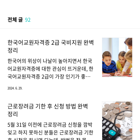
본문 바로가기
전체 글
92
한국어교원자격증 2급 국비지원 완벽
정리
한국어의 위상이 나날이 높아지면서 한국
어교원자격증에 대한 관심이 뜨거운데, 한
국어교원자격증 2급이 가장 인기가 좋습
니다. 왜 한국어교원자격증 2급이 인기가
2024. 6. 29.
좋은지 또한 국비지원은 어떻게 받는지 완
벽하게 정리해 드리겠습니다.한국어교원
근로장려금 기한 후 신청 방법 완벽
자격증 한국어교원자격증은 재외동포나
정리
외국인을 대상으로 한국어를 가르치는 역
할을 합니다. 자격증은 1급, 2급, 3급으로
5월 31일 이전에 근로장려금 신청을 깜박
나눠지는데, 자격증 취득 방법은 일반 취
잊고 하지 못하신 분들은 근로장려금 기한
득과 승급으로 또다시 나눠지게 됩니다.