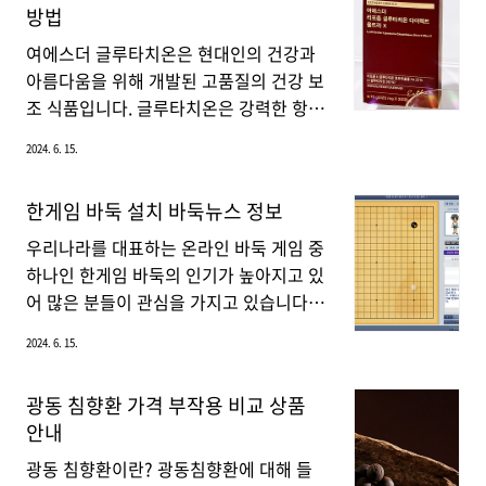
방법
정말 꿈만 같은 일인 아닐 수 없습니다.또
사 과정에서 가장 편리하고 효율적인 방
한, 작년 K리그팀은 홍명보 감독이 이끌면
법 중 하나이며, 포장이사는 이사 업체
여에스더 글루타치온은 현대인의 건강과
서..
가 가구, 가전제품, 개인 물품 등을 포장하
아름다움을 위해 개발된 고품질의 건강 보
고 운반하며, 새로운 집에 도착해서도 모
조 식품입니다. 글루타치온은 강력한 항산
든 것을 정리해 주는 서비스를 포함합니
화제로, 우리 몸의 해독 작용을 돕고 면역
2024. 6. 15.
다. 이를 통해 이사 과정의 번거로움을 크
력을 강화하는 데 중요한 역할을 합니다.
게 줄일 수 있습니다. 다음은 포장이사
오늘은 여에스더 글루타치온의 효능과 함
한게임 바둑 설치 바둑뉴스 정보
에 대해 알아야 할 주요 사항들입니다.포
량, 그리고 올바른 복용 방법에 대해 자세
장이사 처리 과정 먼저 포장이사를 할 경
히 알아보겠습니다. 글루타치온 역할 글루
우리나라를 대표하는 온라인 바둑 게임 중
우 견적을 받기 위해서 여러 업체를 알아
타치온은 우리 몸에서 자연적으로 생성되
하나인 한게임 바둑의 인기가 높아지고 있
보시는 것이 좋습니다. 업체마다 프로모
는 항산화 물질로, 세포의 산화 스트레스
어 많은 분들이 관심을 가지고 있습니다.
션 등 다..
를 줄이고 해독을 돕습니다. 특히 간 건강
그래서 지금부터 한게임 바둑 설치 및 게
2024. 6. 15.
과 밀접한 관련이 있으며, 면역 체계의 중
임 방법을 PC 버전을 중심으로 소개하고,
요한 구성 요소로 작용합니다. 글루타치
관전 기능과 뉴스/기보 보기 등 다양한 기
광동 침향환 가격 부작용 비교 상품
온 효능 글루타치온은 체내에서 발생하
능에 대해서도 자세히 설명하겠습니다. 한
안내
는 자유 라디칼을 중화시켜 세포 손상
게임 바둑 설치 및 사용 방법 홈페이지 방
을 방지합니다. 또한, 간에서 독소를 제거
문 및 로그인포털사이트에서 '한게임 바
광동 침향환이란? 광동침향환에 대해 들