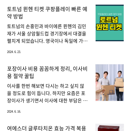
요?머리카락이 가늘어짐탈모의 가장 초기
니, 지금부터 입주 자격 및 신청 방법을 자
토트넘 뮌헨 티켓 쿠팡플레이 빠른 예
증상 중 하나는 머리카락이 점점 가늘어지
세히 알려드리겠습니다. 든든전세주택국
약 방법
는 것입니다. 예전보다 머리카락이 약해지
토부는 전세 사기 여파로 다세대 주택 기
고 가늘어지면 탈모의 신호일 수 있습니
피 현상이 커지면서 아파트 전세 시장으로
토트넘의 손흥민과 바이에른 뮌헨의 김민
다. 맥주효모 탈모 샴푸 바로 구매 👆 두피
수요가 급증하는 것을 막고자 주변 시세보
재가 서울 상암월드컵 경기장에서 대결을
가 보이기 시작함머리카락이 ..
다 최대 90% 저렴하게 보증금을 내면 최
펼치게 되었습니다. 영국이나 독일에 가야
대 8년을 거주할 수 있는 든든전세주택 제
만 볼 수 있었던 경기를 한국에서 직관할
2024. 6. 23.
도를 도입했습니다.든든전세주택은 한국
수 있는 기회는 그리 흔치 않으니 이건 정
토지공사(LH)와 주택도시보증공사(HUG)
말 빅경기입니다.쿠팡플레이 시리즈는 늘
포장이사 비용 꼼꼼하게 정리, 이사비
가 제공해주는 공공임대주택 정책으로, 수
티켓팅이 쉽지 않으므로 서둘러서 예매를
용 절약 꿀팁
도권 내 연립이나 다세대주택 등을 매입하
해야 합니다. 📌 손흥민 VS 김민재 서둘러
여 시세 대비 최대 90% 수준에서 최대 8
예매하세요. 토트넘 뮌헨 경기 예매 👆 📌
이사를 한번 해보면 다시는 하고 싶지 않
년을 거주할 수 있게 하는 제..
쿠팡와우 회원 10% 할인 티켓 할인받기
을 정도로 힘이 듭니다. 하지만 요즘은 포
👆 📌 아래 버튼 클릭하면 한 달 무료! 쿠팡
장이사가 생기면서 이사에 대한 부담은 줄
플레이 한달 무료 👆 토트넘 VS 뮌헨, 팀 K
었지만 이사 비용은 많이 늘어나고 있습니
2024. 6. 16.
리그손흥민의 토트넘과 김민재 선수가 있
다. 그래서 오늘은 포장이사 비용 견적으
는 뮌헨이 서울에서 만나서 경기를 펼치는
로 저렴하게 이사를 하시는 방법을 살펴보
여에스더 글루타치온 효능 가격 복용
것을 상상이나 해봤지 실제로 펼쳐지다니
겠습니다. 포장이사란? 포장이사는 이